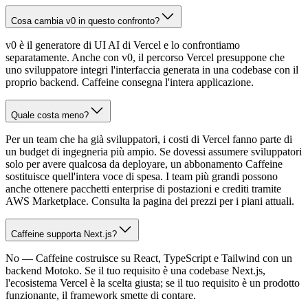
Cosa cambia v0 in questo confronto?
v0 è il generatore di UI AI di Vercel e lo confrontiamo
separatamente. Anche con v0, il percorso Vercel presuppone che
uno sviluppatore integri l'interfaccia generata in una codebase con il
proprio backend. Caffeine consegna l'intera applicazione.
Quale costa meno?
Per un team che ha già sviluppatori, i costi di Vercel fanno parte di
un budget di ingegneria più ampio. Se dovessi assumere sviluppatori
solo per avere qualcosa da deployare, un abbonamento Caffeine
sostituisce quell'intera voce di spesa. I team più grandi possono
anche ottenere pacchetti enterprise di postazioni e crediti tramite
AWS Marketplace. Consulta la pagina dei prezzi per i piani attuali.
Caffeine supporta Next.js?
No — Caffeine costruisce su React, TypeScript e Tailwind con un
backend Motoko. Se il tuo requisito è una codebase Next.js,
l'ecosistema Vercel è la scelta giusta; se il tuo requisito è un prodotto
funzionante, il framework smette di contare.