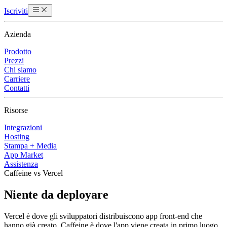
Iscriviti
Azienda
Prodotto
Prezzi
Chi siamo
Carriere
Contatti
Risorse
Integrazioni
Hosting
Stampa + Media
App Market
Assistenza
Caffeine vs Vercel
Niente da deployare
Vercel è dove gli sviluppatori distribuiscono app front-end che
hanno già creato. Caffeine è dove l'app viene creata in primo luogo