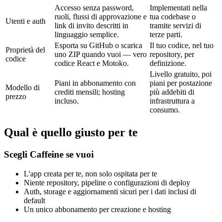
Accesso senza password,
Implementati nella
ruoli, flussi di approvazione e
tua codebase o
Utenti e auth
link di invito descritti in
tramite servizi di
linguaggio semplice.
terze parti.
Esporta su GitHub o scarica
Il tuo codice, nel tuo
Proprietà del
uno ZIP quando vuoi — vero
repository, per
codice
codice React e Motoko.
definizione.
Livello gratuito, poi
Piani in abbonamento con
piani per postazione
Modello di
crediti mensili; hosting
più addebiti di
prezzo
incluso.
infrastruttura a
consumo.
Qual è quello giusto per te
Scegli Caffeine se vuoi
L'app creata per te, non solo ospitata per te
Niente repository, pipeline o configurazioni di deploy
Auth, storage e aggiornamenti sicuri per i dati inclusi di
default
Un unico abbonamento per creazione e hosting