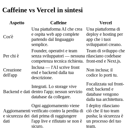
Caffeine vs Vercel in sintesi
Aspetto
Caffeine
Vercel
Una piattaforma AI che crea
Una piattaforma di
e ospita web app complete
deploy e hosting per
Cos'è
partendo dal linguaggio
app che i tuoi
semplice.
sviluppatori creano.
Founder, operativi e team
Team di sviluppo che
Per chi è
senza sviluppatori — nessuna
rilasciano codebase
competenza tecnica richiesta.
front-end e Next.js.
Inclusa — l'AI scrive front
Creazione
Non inclusa; il
end e backend dalla tua
dell'app
codice lo porti tu.
descrizione.
Focalizzata sul front-
Integrati. Lo storage vive
end; backend e
Backend e dati
dentro l'app; nessun servizio
database vengono
database da collegare.
dalla tua architettura.
Ogni aggiornamento viene
I deploy rilasciano
Aggiornamenti
verificato contro la perdita di
ciò che il tuo team
e sicurezza dei
dati prima di raggiungere
pusha; la sicurezza è
dati
l'app live e rifiutato se non è
un processo del tuo
sicuro.
team.