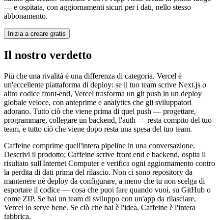
— e ospitata, con aggiornamenti sicuri per i dati, nello stesso
abbonamento.
Inizia a creare gratis
Il nostro verdetto
Più che una rivalità è una differenza di categoria. Vercel è
un'eccellente piattaforma di deploy: se il tuo team scrive Next.js o
altro codice front-end, Vercel trasforma un git push in un deploy
globale veloce, con anteprime e analytics che gli sviluppatori
adorano. Tutto ciò che viene prima di quel push — progettare,
programmare, collegare un backend, l'auth — resta compito del tuo
team, e tutto ciò che viene dopo resta una spesa del tuo team.
Caffeine comprime quell'intera pipeline in una conversazione.
Descrivi il prodotto; Caffeine scrive front end e backend, ospita il
risultato sull'Internet Computer e verifica ogni aggiornamento contro
la perdita di dati prima del rilascio. Non ci sono repository da
mantenere né deploy da configurare, a meno che tu non scelga di
esportare il codice — cosa che puoi fare quando vuoi, su GitHub o
come ZIP. Se hai un team di sviluppo con un'app da rilasciare,
Vercel lo serve bene. Se ciò che hai è l'idea, Caffeine è l'intera
fabbrica.