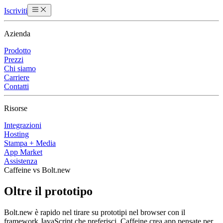
Iscriviti
Azienda
Prodotto
Prezzi
Chi siamo
Carriere
Contatti
Risorse
Integrazioni
Hosting
Stampa + Media
App Market
Assistenza
Caffeine vs Bolt.new
Oltre il prototipo
Bolt.new è rapido nel tirare su prototipi nel browser con il
framework JavaScript che preferisci. Caffeine crea app pensate per