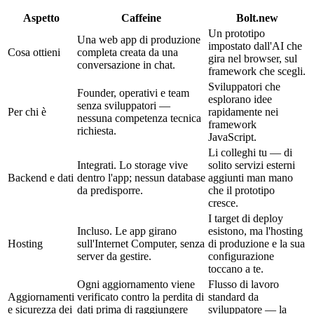
Aspetto
Caffeine
Bolt.new
Un prototipo
Una web app di produzione
impostato dall'AI che
Cosa ottieni
completa creata da una
gira nel browser, sul
conversazione in chat.
framework che scegli.
Sviluppatori che
Founder, operativi e team
esplorano idee
senza sviluppatori —
Per chi è
rapidamente nei
nessuna competenza tecnica
framework
richiesta.
JavaScript.
Li colleghi tu — di
Integrati. Lo storage vive
solito servizi esterni
Backend e dati
dentro l'app; nessun database
aggiunti man mano
da predisporre.
che il prototipo
cresce.
I target di deploy
Incluso. Le app girano
esistono, ma l'hosting
Hosting
sull'Internet Computer, senza
di produzione e la sua
server da gestire.
configurazione
toccano a te.
Ogni aggiornamento viene
Flusso di lavoro
Aggiornamenti
verificato contro la perdita di
standard da
e sicurezza dei
dati prima di raggiungere
sviluppatore — la