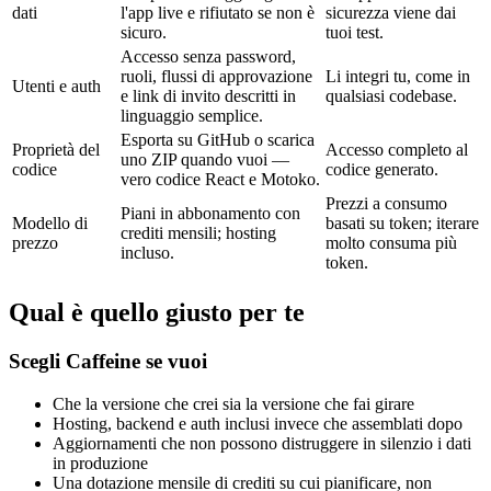
dati
l'app live e rifiutato se non è
sicurezza viene dai
sicuro.
tuoi test.
Accesso senza password,
ruoli, flussi di approvazione
Li integri tu, come in
Utenti e auth
e link di invito descritti in
qualsiasi codebase.
linguaggio semplice.
Esporta su GitHub o scarica
Proprietà del
Accesso completo al
uno ZIP quando vuoi —
codice
codice generato.
vero codice React e Motoko.
Prezzi a consumo
Piani in abbonamento con
Modello di
basati su token; iterare
crediti mensili; hosting
prezzo
molto consuma più
incluso.
token.
Qual è quello giusto per te
Scegli Caffeine se vuoi
Che la versione che crei sia la versione che fai girare
Hosting, backend e auth inclusi invece che assemblati dopo
Aggiornamenti che non possono distruggere in silenzio i dati
in produzione
Una dotazione mensile di crediti su cui pianificare, non