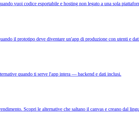
quando vuoi codice esportabile e hosting non legato a una sola piattafo
uando il prototipo deve diventare un'app di produzione con utenti e dati
ternative quando ti serve l'app intera — backend e dati inclusi.
ndimento. Scopri le alternative che saltano il canvas e creano dal ling