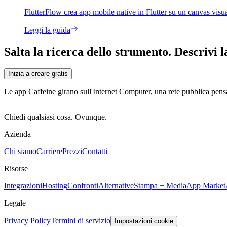
FlutterFlow crea app mobile native in Flutter su un canvas visua
Leggi la guida
Salta la ricerca dello strumento. Descrivi l
Inizia a creare gratis
Le app Caffeine girano sull'Internet Computer, una rete pubblica pens
Chiedi qualsiasi cosa. Ovunque.
Azienda
Chi siamo
Carriere
Prezzi
Contatti
Risorse
Integrazioni
Hosting
Confronti
Alternative
Stampa + Media
App Market
Legale
Privacy Policy
Termini di servizio
Impostazioni cookie