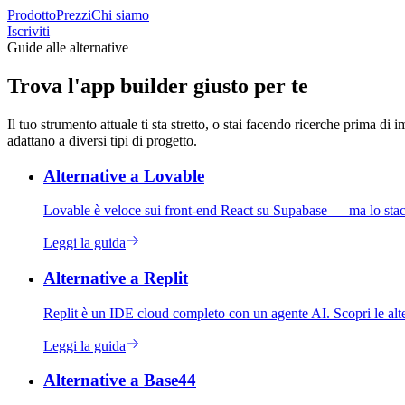
Prodotto
Prezzi
Chi siamo
Iscriviti
Guide alle alternative
Trova l'app builder giusto per te
Il tuo strumento attuale ti sta stretto, o stai facendo ricerche prima 
adattano a diversi tipi di progetto.
Alternative a Lovable
Lovable è veloce sui front-end React su Supabase — ma lo stack 
Leggi la guida
Alternative a Replit
Replit è un IDE cloud completo con un agente AI. Scopri le alte
Leggi la guida
Alternative a Base44