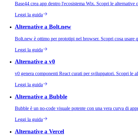
Base44 crea app dentro l'ecosistema Wix. Scopri le alternative 
Leggi la guida
Alternative a Bolt.new
Bolt.new è ottimo per prototipi nel browser. Scopri cosa usare q
Leggi la guida
Alternative a v0
v0 genera componenti React curati per sviluppatori. Scopri le al
Leggi la guida
Alternative a Bubble
Bubble è un no-code visuale potente con una vera curva di appre
Leggi la guida
Alternative a Vercel