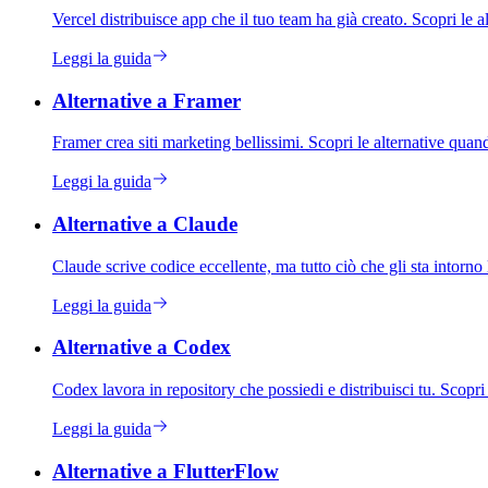
Vercel distribuisce app che il tuo team ha già creato. Scopri le
Leggi la guida
Alternative a Framer
Framer crea siti marketing bellissimi. Scopri le alternative quan
Leggi la guida
Alternative a Claude
Claude scrive codice eccellente, ma tutto ciò che gli sta intorno
Leggi la guida
Alternative a Codex
Codex lavora in repository che possiedi e distribuisci tu. Scop
Leggi la guida
Alternative a FlutterFlow