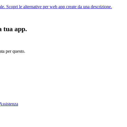
le. Scopri le alternative per web app create da una descrizione.
a tua app.
ata per questo.
Assistenza