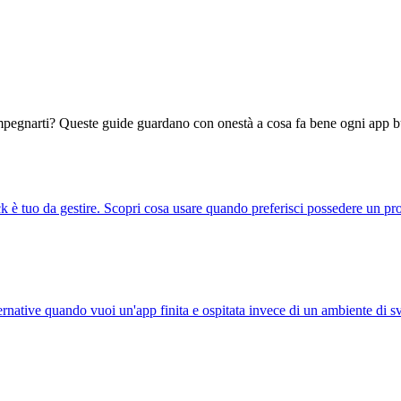
di impegnarti? Queste guide guardano con onestà a cosa fa bene ogni app 
è tuo da gestire. Scopri cosa usare quando preferisci possedere un prod
rnative quando vuoi un'app finita e ospitata invece di un ambiente di s