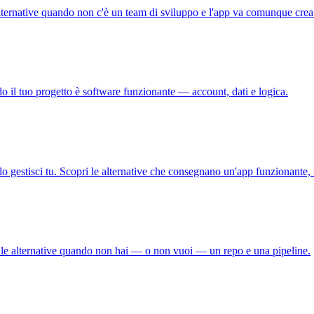
 alternative quando non c'è un team di sviluppo e l'app va comunque crea
do il tuo progetto è software funzionante — account, dati e logica.
 lo gestisci tu. Scopri le alternative che consegnano un'app funzionante, 
ri le alternative quando non hai — o non vuoi — un repo e una pipeline.