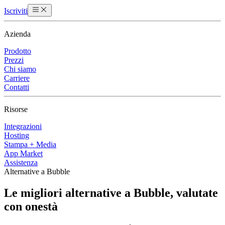
Iscriviti
Azienda
Prodotto
Prezzi
Chi siamo
Carriere
Contatti
Risorse
Integrazioni
Hosting
Stampa + Media
App Market
Assistenza
Alternative a Bubble
Le migliori alternative a Bubble, valutate
con onestà