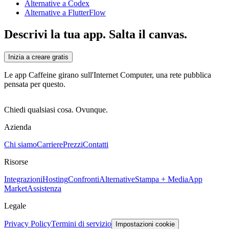
Alternative a Codex
Alternative a FlutterFlow
Descrivi la tua app. Salta il canvas.
Inizia a creare gratis
Le app Caffeine girano sull'Internet Computer, una rete pubblica
pensata per questo.
Chiedi qualsiasi cosa. Ovunque.
Azienda
Chi siamo
Carriere
Prezzi
Contatti
Risorse
Integrazioni
Hosting
Confronti
Alternative
Stampa + Media
App
Market
Assistenza
Legale
Privacy Policy
Termini di servizio
Impostazioni cookie