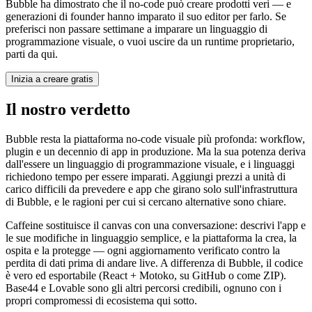
Bubble ha dimostrato che il no-code può creare prodotti veri — e
generazioni di founder hanno imparato il suo editor per farlo. Se
preferisci non passare settimane a imparare un linguaggio di
programmazione visuale, o vuoi uscire da un runtime proprietario,
parti da qui.
Inizia a creare gratis
Il nostro verdetto
Bubble resta la piattaforma no-code visuale più profonda: workflow,
plugin e un decennio di app in produzione. Ma la sua potenza deriva
dall'essere un linguaggio di programmazione visuale, e i linguaggi
richiedono tempo per essere imparati. Aggiungi prezzi a unità di
carico difficili da prevedere e app che girano solo sull'infrastruttura
di Bubble, e le ragioni per cui si cercano alternative sono chiare.
Caffeine sostituisce il canvas con una conversazione: descrivi l'app e
le sue modifiche in linguaggio semplice, e la piattaforma la crea, la
ospita e la protegge — ogni aggiornamento verificato contro la
perdita di dati prima di andare live. A differenza di Bubble, il codice
è vero ed esportabile (React + Motoko, su GitHub o come ZIP).
Base44 e Lovable sono gli altri percorsi credibili, ognuno con i
propri compromessi di ecosistema qui sotto.