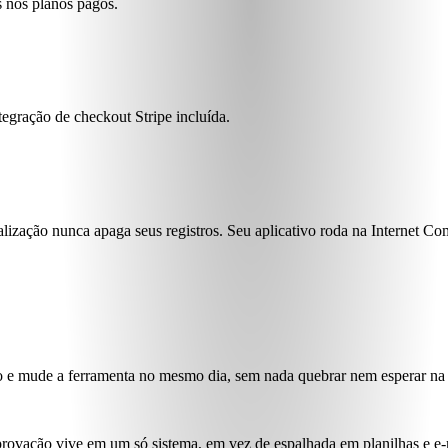
s nos planos pagos.
gração de checkout Stripe incluída.
alização nunca apaga seus registros. Seu aplicativo roda na Internet C
o e mude a ferramenta no mesmo dia
, sem nada quebrar nem esperar na 
ovação vive em um só sistema, em vez de espalhada em planilhas e e-