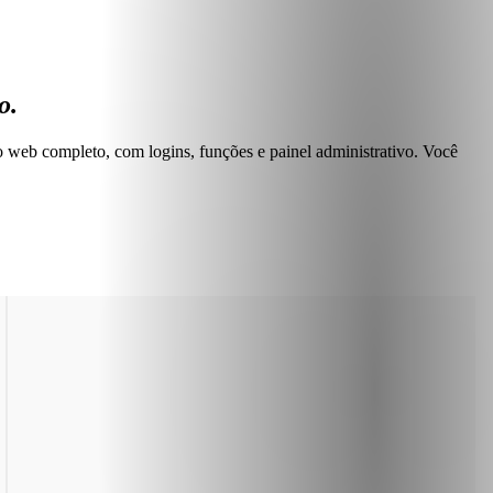
o.
vo web completo, com logins, funções e painel administrativo. Você