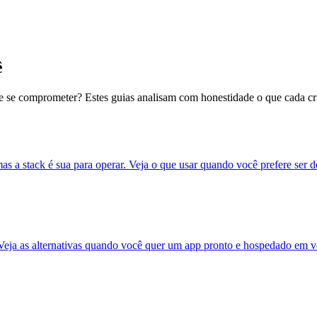
ê
e se comprometer? Estes guias analisam com honestidade o que cada cri
 a stack é sua para operar. Veja o que usar quando você prefere ser 
eja as alternativas quando você quer um app pronto e hospedado em v