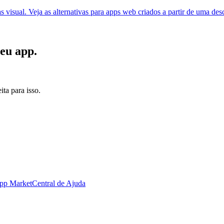
visual. Veja as alternativas para apps web criados a partir de uma des
seu app.
ta para isso.
pp Market
Central de Ajuda