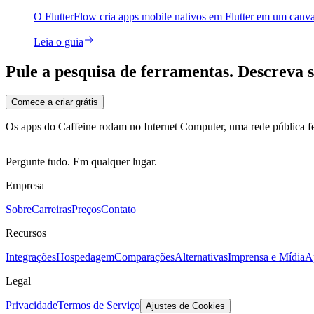
O FlutterFlow cria apps mobile nativos em Flutter em um canvas 
Leia o guia
Pule a pesquisa de ferramentas. Descreva 
Comece a criar grátis
Os apps do Caffeine rodam no Internet Computer, uma rede pública fei
Pergunte tudo. Em qualquer lugar.
Empresa
Sobre
Carreiras
Preços
Contato
Recursos
Integrações
Hospedagem
Comparações
Alternativas
Imprensa e Mídia
A
Legal
Privacidade
Termos de Serviço
Ajustes de Cookies