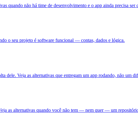
tivas quando não há time de desenvolvimento e o app ainda precisa ser 
ando o seu projeto é software funcional — contas, dados e lógica.
ta dele. Veja as alternativas que entregam um app rodando, não um dif
Veja as alternativas quando você não tem — nem quer — um repositório