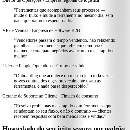
Diretor de Operações · Empresa regional de logística
"Ferramentas que acompanham seus processos —
mude o fluxo e mude a ferramenta no mesmo dia
, sem
nada quebrar nem esperar na fila."
VP de Vendas · Empresa de software B2B
"Vendedores passam o tempo vendendo, não refazendo
planilhas —
ferramentas que refletem como você
realmente cota, para negócios avançarem mais rápido e
melhor
."
Líder de People Operations · Grupo de saúde
"Onboarding que acontece do mesmo jeito toda vez —
novos contratados e gestores realmente usam as
ferramentas
, e nada passa despercebido."
Gerente de Suporte ao Cliente · Fintech de consumo
"Resolva problemas mais rápido com
ferramentas que
se adaptam ao seu fluxo, e não o contrário
— clientes
recebem respostas com bem menos idas e vindas."
Hospedado do seu jeito,
seguro por padrão.