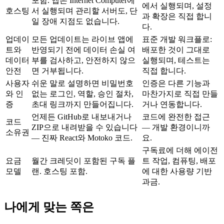
포함. 앱은 Internet Computer에
에서 실행되며, 설정
호스팅
서 실행되며 관리할 서버도, 단
과 확장은 직접 합니
일 장애 지점도 없습니다.
다.
업데이
모든 업데이트는 라이브 앱에
표준 개발 워크플로:
트와
반영되기 전에 데이터 손실 여
배포한 것이 그대로
데이터
부를 검사하고, 안전하지 않으
실행되며, 테스트는
안전
면 거부됩니다.
직접 합니다.
사용자
쉬운 말로 설명하면 비밀번호
인증은 다른 기능과
와 인
없는 로그인, 역할, 승인 절차,
마찬가지로 직접 만들
증
초대 링크까지 만들어집니다.
거나 연동합니다.
언제든 GitHub로 내보내거나
코드에 완전한 접근
코드
ZIP으로 내려받을 수 있습니다
— 개발 환경이니까
소유권
— 진짜 React와 Motoko 코드.
요.
구독료에 더해 에이전
요금
월간 크레딧이 포함된 구독 플
트 작업, 컴퓨팅, 배포
모델
랜. 호스팅 포함.
에 대한 사용량 기반
과금.
나에게 맞는 쪽은