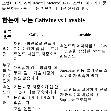
포맷이 아닌 진짜 React와 Motoko입니다. 스택이 아니라 제품
을 원하는 사람에게는 이쪽이 더 나은 선택입니다.
한눈에 보는 Caffeine vs Lovable
비교
Caffeine
Lovable
항목
채팅 대화만으로 만들어
백엔드와 데이터를 Supabase
얻는
지는 완전한 웹 앱 — 프런
에 연결한, 생성된 React 프
것
트엔드, 백엔드, 저장소까
런트엔드.
지.
누구
개발팀이 없는 창업자, 실
를 위
Supabase, 연동, 클라우드 스
무자, 팀 — 기술 배경이
한 것
택 관리가 익숙한 빌더.
필요 없습니다.
인가
백엔
기본 내장. 저장소가 앱 안
직접 만들고 설정하며, 규모
드와
에 있어 따로 구축하거나
가 커질수록 비용을 내는
데이
운영할 데이터베이스가
Supabase 프로젝트.
터
없습니다.
포함. 앱은 Internet