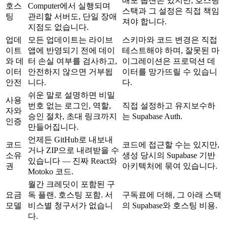
배포 옵션은 있지만, 호스팅
호스
Computer에서 실행되며
스택과 그 설정은 직접 책임
팅
관리할 서버도, 단일 장애
져야 합니다.
지점도 없습니다.
업데
모든 업데이트는 라이브
스키마와 코드 변경은 직접
이트
앱에 반영되기 전에 데이
테스트해야 하며, 잘못된 마
와 데
터 손실 여부를 검사하고,
이그레이션은 프로덕션 데
이터
안전하지 않으면 거부됩
이터를 망가뜨릴 수 있습니
안전
니다.
다.
쉬운 말로 설명하면 비밀
사용
번호 없는 로그인, 역할,
직접 설정하고 유지보수하
자와
승인 절차, 초대 링크까지
는 Supabase Auth.
인증
만들어집니다.
언제든 GitHub로 내보내
코드
코드에 접근할 수는 있지만,
거나 ZIP으로 내려받을 수
소유
생성 당시의 Supabase 기반
있습니다 — 진짜 React와
권
아키텍처에 묶여 있습니다.
Motoko 코드.
월간 크레딧이 포함된 구
요금
독 플랜. 호스팅 포함. 서
구독료에 더해, 그 아래 스택
모델
비스별 청구서가 없습니
의 Supabase와 호스팅 비용.
다.