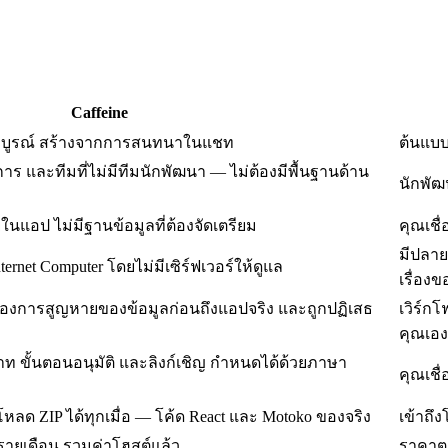
Caffeine
่สมบูรณ์ สร้างจากการสนทนาในแชท
ต้นแบบท
ิการ และทีมที่ไม่มีทีมนักพัฒนา — ไม่ต้องมีพื้นฐานด้าน
นักพัฒ
ภายในแอป ไม่มีฐานข้อมูลที่ต้องจัดเตรียม
คุณเชื
มีปลาย
rnet Computer โดยไม่มีเซิร์ฟเวอร์ให้ดูแล
เรื่อง
่องการสูญหายของข้อมูลก่อนถึงแอปจริง และถูกปฏิเสธ
เวิร์
คุณเอง
าท ขั้นตอนอนุมัติ และลิงก์เชิญ กำหนดได้ด้วยภาษา
คุณเชื
หลด ZIP ได้ทุกเมื่อ — โค้ด React และ Motoko ของจริง
เข้าถึงโ
ายเดือน รวมค่าโฮสต์แล้ว
ราคาตา