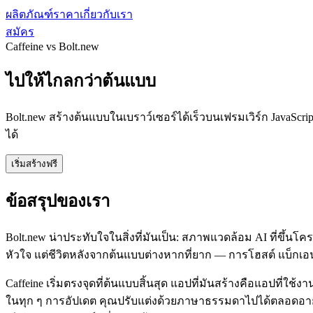
ผลิตภัณฑ์
ราคา
เกี่ยวกับเรา
สมัคร
Caffeine vs Bolt.new
ไปให้ไกลกว่าต้นแบบ
Bolt.new สร้างต้นแบบในเบราว์เซอร์ได้เร็วบนเฟรมเวิร์ก JavaScrip
ได้
เริ่มสร้างฟรี
ข้อสรุปของเรา
Bolt.new น่าประทับใจในสิ่งที่มันเป็น: สภาพแวดล้อม AI ที่ขึ้น
หัวใจ แต่ชีวิตหลังจากต้นแบบต่างหากที่ยาก — การโฮสต์ แบ็กเอน
Caffeine เริ่มตรงจุดที่ต้นแบบสิ้นสุด แอปที่มันสร้างคือแอปที่ใ
ในทุก ๆ การอัปเดต คุณปรับแต่งด้วยภาษาธรรมดาไปได้ตลอดอายุของ