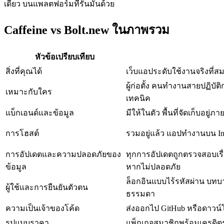
เดียว บนแพลตฟอร์มที่รันมันด้วย
Caffeine vs Bolt.new ในภาพรวม
หัวข้อเปรียบเทียบ
สิ่งที่คุณได้
เว็บแอประดับใช้งานจริงที
ผู้ก่อตั้ง คนทำงานสายปฏิบัต
เหมาะกับใคร
เทคนิค
แบ็กเอนด์และข้อมูล
มีให้ในตัว พื้นที่จัดเก็บอยู่
การโฮสต์
รวมอยู่แล้ว แอปทำงานบน Inte
การอัปเดตและความปลอดภัยของ
ทุกการอัปเดตถูกตรวจสอบเรื
ข้อมูล
หากไม่ปลอดภัย
ล็อกอินแบบไร้รหัสผ่าน บทบ
ผู้ใช้และการยืนยันตัวตน
ธรรมดา
ความเป็นเจ้าของโค้ด
ส่งออกไป GitHub หรือดาวน์โ
รูปแบบราคา
แพ็กเกจสมาชิกพร้อมเครดิตร