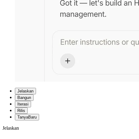
Jelaskan
Bangun
Iterasi
Rilis
Tanya
Baru
Jelaskan