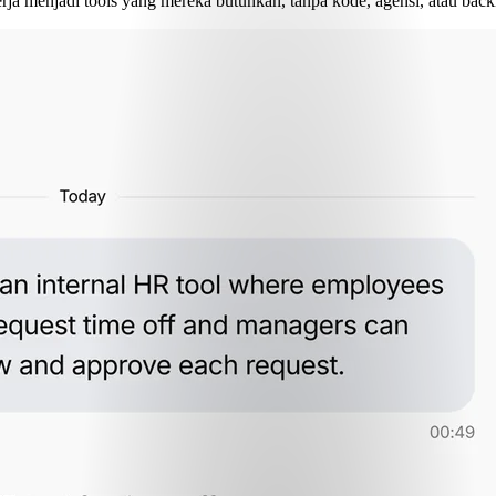
ja menjadi tools yang mereka butuhkan, tanpa kode, agensi, atau back