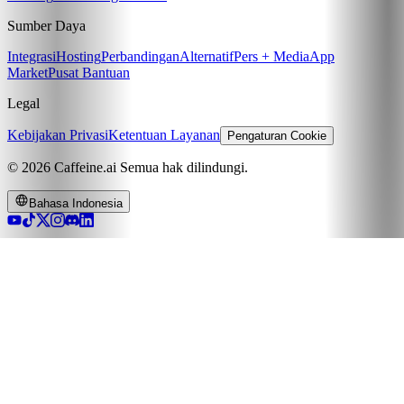
Sumber Daya
Integrasi
Hosting
Perbandingan
Alternatif
Pers + Media
App
Market
Pusat Bantuan
Legal
Kebijakan Privasi
Ketentuan Layanan
Pengaturan Cookie
© 2026 Caffeine.ai Semua hak dilindungi.
Bahasa Indonesia