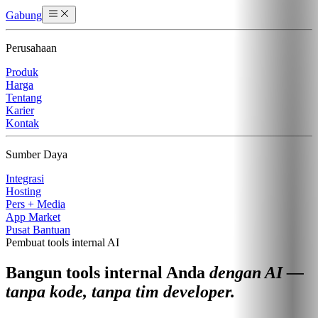
Gabung
Perusahaan
Produk
Harga
Tentang
Karier
Kontak
Sumber Daya
Integrasi
Hosting
Pers + Media
App Market
Pusat Bantuan
Pembuat tools internal AI
Bangun tools internal Anda
dengan AI —
tanpa kode, tanpa tim developer.