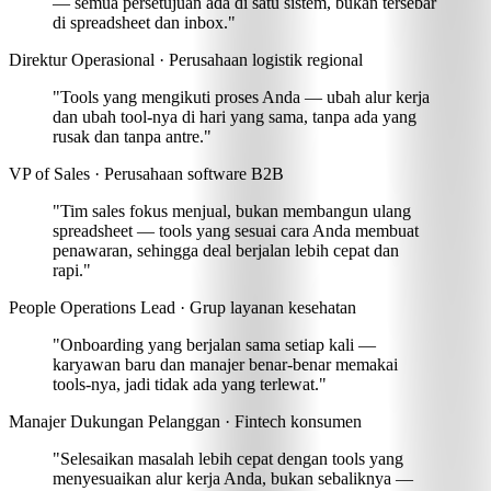
— semua persetujuan ada di satu sistem, bukan tersebar
di spreadsheet dan inbox."
Direktur Operasional · Perusahaan logistik regional
"Tools yang mengikuti proses Anda —
ubah alur kerja
dan ubah tool-nya di hari yang sama
, tanpa ada yang
rusak dan tanpa antre."
VP of Sales · Perusahaan software B2B
"Tim sales fokus menjual, bukan membangun ulang
spreadsheet —
tools yang sesuai cara Anda membuat
penawaran, sehingga deal berjalan lebih cepat dan
rapi
."
People Operations Lead · Grup layanan kesehatan
"Onboarding yang berjalan sama setiap kali —
karyawan baru dan manajer benar-benar memakai
tools-nya
, jadi tidak ada yang terlewat."
Manajer Dukungan Pelanggan · Fintech konsumen
"Selesaikan masalah lebih cepat dengan
tools yang
menyesuaikan alur kerja Anda, bukan sebaliknya
—