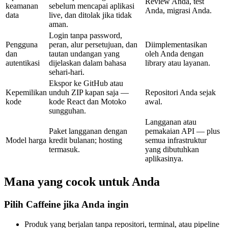
Review Anda, test
keamanan
sebelum mencapai aplikasi
Anda, migrasi Anda.
data
live, dan ditolak jika tidak
aman.
Login tanpa password,
Pengguna
peran, alur persetujuan, dan
Diimplementasikan
dan
tautan undangan yang
oleh Anda dengan
autentikasi
dijelaskan dalam bahasa
library atau layanan.
sehari-hari.
Ekspor ke GitHub atau
Kepemilikan
unduh ZIP kapan saja —
Repositori Anda sejak
kode
kode React dan Motoko
awal.
sungguhan.
Langganan atau
Paket langganan dengan
pemakaian API — plus
Model harga
kredit bulanan; hosting
semua infrastruktur
termasuk.
yang dibutuhkan
aplikasinya.
Mana yang cocok untuk Anda
Pilih Caffeine jika Anda ingin
Produk yang berjalan tanpa repositori, terminal, atau pipeline