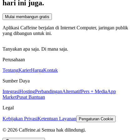
hari ini juga.
Mulai membangun gratis
Aplikasi Caffeine berjalan di Internet Computer, jaringan publik
yang dibangun untuk ini.
Tanyakan apa saja. Di mana saja.
Perusahaan
Tentang
Karier
Harga
Kontak
Sumber Daya
Integrasi
Hosting
Perbandingan
Alternatif
Pers + Media
App
Market
Pusat Bantuan
Legal
Kebijakan Privasi
Ketentuan Layanan
Pengaturan Cookie
© 2026 Caffeine.ai Semua hak dilindungi.