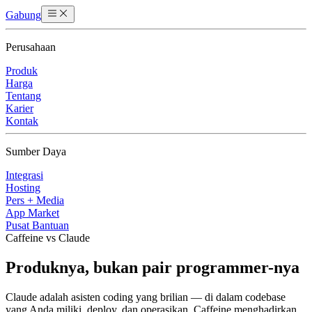
Gabung
Perusahaan
Produk
Harga
Tentang
Karier
Kontak
Sumber Daya
Integrasi
Hosting
Pers + Media
App Market
Pusat Bantuan
Caffeine vs Claude
Produknya, bukan pair programmer-nya
Claude adalah asisten coding yang brilian — di dalam codebase
yang Anda miliki, deploy, dan operasikan. Caffeine menghadirkan