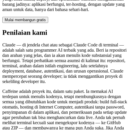
barang jadinya: aplikasi berfungsi, ter-hosting, dengan update yang
aman untuk data, hanya dari bahasa sehari-hari.
Mulai membangun gratis
Penilaian kami
Claude — di jendela chat atau sebagai Claude Code di terminal —
adalah salah satu programmer AI terbaik yang ada. Beri ia repositori
dan arahan yang jelas, dan ia akan menulis kode substansial yang
berfungsi. Tetapi perhatikan semua asumsi di kalimat itu: repositori,
terminal, arahan dalam istilah engineering, lalu setelahnya
deployment, database, autentikasi, dan urusan operasional. Claude
mempercepat seorang developer; ia tidak menggantikan proyek di
sekeliling developer itu.
Caffeine adalah proyek itu, dalam satu paket. Ia memakai AI
terdepan untuk menulis kodenya, tetapi membungkusnya dengan
semua yang dibutuhkan kode untuk menjadi produk: build full-stack
otomatis, hosting di Internet Computer, autentikasi tanpa password,
penyimpanan di dalam aplikasi, dan pemeriksaan pada setiap update
agar perubahan tak bisa menghancurkan data live. Anda tak pernah
melihat terminal kecuali saat mengekspor kodenya — ke GitHub
atau ZIP — dan membawanya ke mana pun Anda suka. Jika Anda