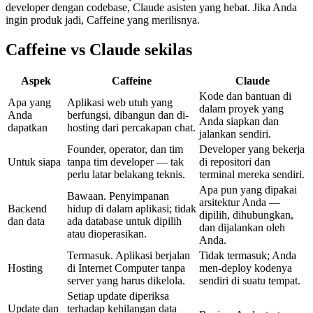
developer dengan codebase, Claude asisten yang hebat. Jika Anda
ingin produk jadi, Caffeine yang merilisnya.
Caffeine vs Claude sekilas
Aspek
Caffeine
Claude
Kode dan bantuan di
Apa yang
Aplikasi web utuh yang
dalam proyek yang
Anda
berfungsi, dibangun dan di-
Anda siapkan dan
dapatkan
hosting dari percakapan chat.
jalankan sendiri.
Founder, operator, dan tim
Developer yang bekerja
Untuk siapa
tanpa tim developer — tak
di repositori dan
perlu latar belakang teknis.
terminal mereka sendiri.
Apa pun yang dipakai
Bawaan. Penyimpanan
arsitektur Anda —
Backend
hidup di dalam aplikasi; tidak
dipilih, dihubungkan,
dan data
ada database untuk dipilih
dan dijalankan oleh
atau dioperasikan.
Anda.
Termasuk. Aplikasi berjalan
Tidak termasuk; Anda
Hosting
di Internet Computer tanpa
men-deploy kodenya
server yang harus dikelola.
sendiri di suatu tempat.
Setiap update diperiksa
Update dan
terhadap kehilangan data