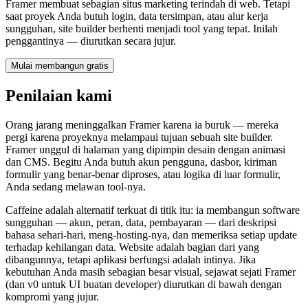
Framer membuat sebagian situs marketing terindah di web. Tetapi
saat proyek Anda butuh login, data tersimpan, atau alur kerja
sungguhan, site builder berhenti menjadi tool yang tepat. Inilah
penggantinya — diurutkan secara jujur.
Mulai membangun gratis
Penilaian kami
Orang jarang meninggalkan Framer karena ia buruk — mereka
pergi karena proyeknya melampaui tujuan sebuah site builder.
Framer unggul di halaman yang dipimpin desain dengan animasi
dan CMS. Begitu Anda butuh akun pengguna, dasbor, kiriman
formulir yang benar-benar diproses, atau logika di luar formulir,
Anda sedang melawan tool-nya.
Caffeine adalah alternatif terkuat di titik itu: ia membangun software
sungguhan — akun, peran, data, pembayaran — dari deskripsi
bahasa sehari-hari, meng-hosting-nya, dan memeriksa setiap update
terhadap kehilangan data. Website adalah bagian dari yang
dibangunnya, tetapi aplikasi berfungsi adalah intinya. Jika
kebutuhan Anda masih sebagian besar visual, sejawat sejati Framer
(dan v0 untuk UI buatan developer) diurutkan di bawah dengan
kompromi yang jujur.