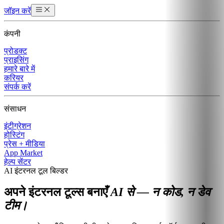
जॉइन करें
कंपनी
प्रोडक्ट
प्राइसिंग
हमारे बारे में
करियर
संपर्क करें
संसाधन
इंटीग्रेशन
होस्टिंग
प्रेस + मीडिया
App Market
हेल्प सेंटर
AI इंटरनल टूल बिल्डर
अपने इंटरनल टूल्स बनाएँ
AI से — न कोड, न डेव
टीम।