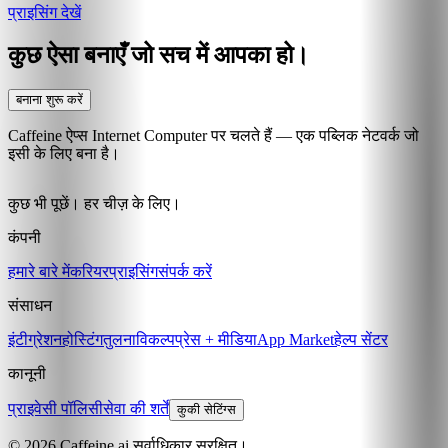
प्राइसिंग देखें
कुछ ऐसा बनाएँ जो सच में आपका हो।
बनाना शुरू करें
Caffeine ऐप्स Internet Computer पर चलते हैं — एक पब्लिक नेटवर्क जो
इसी के लिए बना है।
कुछ भी पूछें। हर चीज़ के लिए।
कंपनी
हमारे बारे में
करियर
प्राइसिंग
संपर्क करें
संसाधन
इंटीग्रेशन
होस्टिंग
तुलना
विकल्प
प्रेस + मीडिया
App Market
हेल्प सेंटर
कानूनी
प्राइवेसी पॉलिसी
सेवा की शर्तें
कुकी सेटिंग्स
© 2026 Caffeine.ai सर्वाधिकार सुरक्षित।