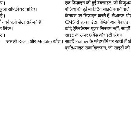
 ऐप।
एक डिज़ाइन की हुई वेबसाइट, जो विज़ुअ
ता हुआ सॉफ्टवेयर चाहिए।
पॉलिश की हुई मार्केटिंग साइटें बनाने वाल
 है।
कैनवस पर डिज़ाइन करते हैं, लेआउट औ
र वर्कफ़्लो डेटा सहेजते हैं।
CMS से हल्का डेटा; ऐप्लिकेशन बैकएंड दा
इट लिंक।
कोई ऐप्लिकेशन यूज़र सिस्टम नहीं; साइटें 
आउट।
साइट के ऊपर एम्बेड और इंटीग्रेशन।
 करें — असली React और Motoko कोड।
साइटें Framer के प्लेटफ़ॉर्म पर रहती हैं 
प्रति-साइट सब्सक्रिप्शन, जो साइटों की स