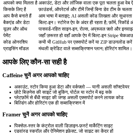
आपको क्या मिलता है
अकाउंट, डेटा और लॉजिक वाला एक पूरा चलता हुआ वेब
किसके लिए है
फ़ाउंडर्स, ऑपरेटर्स और टीमें जिन्हें बिना डेव टीम के चल
आप कैसे बनाते हैं
आम भाषा में बताइए; AI असली कोड लिखता और सुधारता
बैकएंड और डेटा
बिल्ट-इन। स्टोरेज ऐप के अंदर ही रहता है; फ़ॉर्म, रिकॉर्ड औ
यूज़र और ऑथ
पासवर्ड-रहित साइन-इन, रोल्स, अप्रूवल फ़्लो और इनवा
पेमेंट
जहाँ ज़रूरत हो वहाँ आपके ऐप में बिल्ट-इन Stripe चेक
कोड ओनरशिप
कभी भी GitHub पर एक्सपोर्ट करें या ZIP डाउनलोड
प्राइसिंग मॉडल
मंथली क्रेडिट वाले सब्सक्रिप्शन प्लान; होस्टिंग शामिल।
आपके लिए कौन-सा सही है
Caffeine चुनें अगर आपको चाहिए
अकाउंट, स्टोर किया हुआ डेटा और वर्कफ़्लो — यानी असली सॉफ्टवेयर
छोटे बिज़नेस की साइट जो बुकिंग, पोर्टल या स्टोर में बढ़ सके
प्लेटफ़ॉर्म से बँधी साइट की जगह असली एक्सपोर्ट करने लायक कोड
बिल्डिंग और होस्टिंग एक ही सब्सक्रिप्शन में
Framer चुनें अगर आपको चाहिए
पिक्सेल-स्तर के कंट्रोल वाली डिज़ाइन-फ़र्स्ट मार्केटिंग साइट
एडवांस्ड स्क्रॉल और ऐनिमेशन इफ़ेक्ट, जो साइट का केंद्र हों