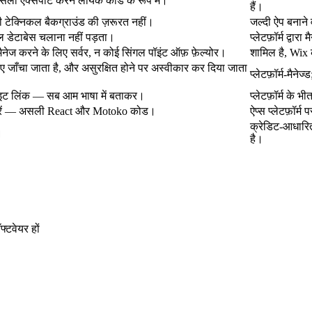
ली एक्सपोर्ट करने लायक कोड के रूप में।
हैं।
ी टेक्निकल बैकग्राउंड की ज़रूरत नहीं।
जल्दी ऐप बनाने व
नल डेटाबेस चलाना नहीं पड़ता।
प्लेटफ़ॉर्म द्वा
नेज करने के लिए सर्वर, न कोई सिंगल पॉइंट ऑफ़ फ़ेल्योर।
शामिल है, Wix क
ए जाँचा जाता है, और असुरक्षित होने पर अस्वीकार कर दिया जाता
प्लेटफ़ॉर्म-मैने
वाइट लिंक — सब आम भाषा में बताकर।
प्लेटफ़ॉर्म के भ
ड करें — असली React और Motoko कोड।
ऐप्स प्लेटफ़ॉर्म
क्रेडिट-आधारित
।
है।
्टवेयर हों