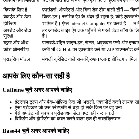
आपको क्या मिलता है
चैट की बातचीत से बना एक पूरा चलता हुआ वेब ऐप — अस
किसके लिए है
फ़ाउंडर्स, ऑपरेटर्स और बिना डेव टीम वाली टीमें — किस
बैकएंड और डेटा
बिल्ट-इन। स्टोरेज ऐप के अंदर ही रहता है; कोई एक्सटर्
होस्टिंग
शामिल है। ऐप्स Internet Computer पर चलते हैं — न मै
अपडेट और डेटा
हर अपडेट लाइव ऐप तक पहुँचने से पहले डेटा लॉस के लि
सुरक्षा
है।
यूज़र और ऑथ
पासवर्ड-रहित साइन-इन, रोल्स, अप्रूवल फ़्लो और इन
कोड ओनरशिप
कभी भी GitHub पर एक्सपोर्ट करें या ZIP डाउनलो
प्राइसिंग मॉडल
मंथली क्रेडिट वाले सब्सक्रिप्शन प्लान; होस्टिंग शामिल
आपके लिए कौन-सा सही है
Caffeine चुनें अगर आपको चाहिए
इंटरनल टूल्स और बैक-ऑफ़िस ऐप्स जो असली, एक्सपोर्ट करने लायक सॉफ
ऐसा प्रोडक्ट जो उस प्लेटफ़ॉर्म से बड़ा हो सके जिस पर वह बना
ऐसे अपडेट जो चुपचाप प्रोडक्शन डेटा नष्ट नहीं कर सकते
बिल्डिंग और होस्टिंग को कवर करने वाला एक ही सब्सक्रिप्शन
Base44 चुनें अगर आपको चाहिए