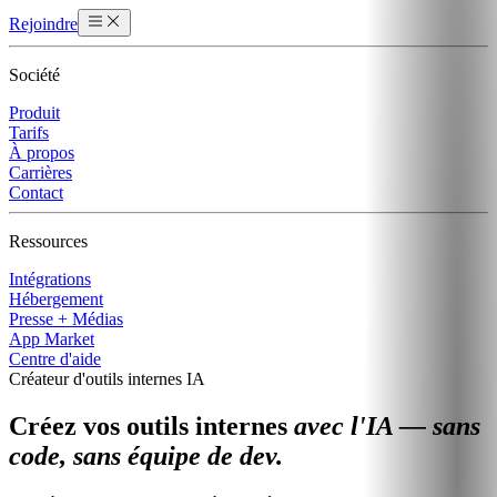
Rejoindre
Société
Produit
Tarifs
À propos
Carrières
Contact
Ressources
Intégrations
Hébergement
Presse + Médias
App Market
Centre d'aide
Créateur d'outils internes IA
Créez vos outils internes
avec l'IA — sans
code, sans équipe de dev.