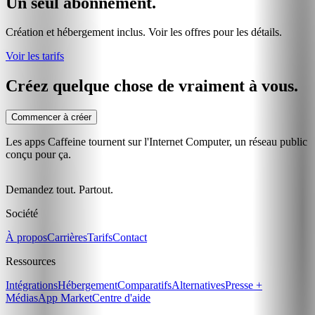
Un seul abonnement.
Création et hébergement inclus. Voir les offres pour les détails.
Voir les tarifs
Créez quelque chose de vraiment à vous.
Commencer à créer
Les apps Caffeine tournent sur l'Internet Computer, un réseau public
conçu pour ça.
Demandez tout. Partout.
Société
À propos
Carrières
Tarifs
Contact
Ressources
Intégrations
Hébergement
Comparatifs
Alternatives
Presse +
Médias
App Market
Centre d'aide