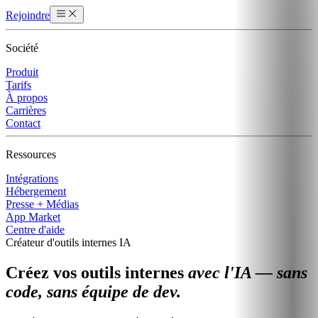
Rejoindre
Société
Produit
Tarifs
À propos
Carrières
Contact
Ressources
Intégrations
Hébergement
Presse + Médias
App Market
Centre d'aide
Créateur d'outils internes IA
Créez vos outils internes
avec l'IA — sans
code, sans équipe de dev.