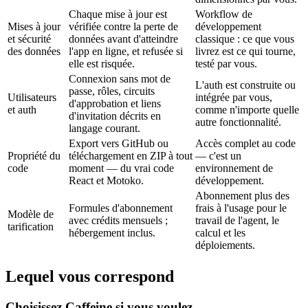
Chaque mise à jour est
Workflow de
Mises à jour
vérifiée contre la perte de
développement
et sécurité
données avant d'atteindre
classique : ce que vous
des données
l'app en ligne, et refusée si
livrez est ce qui tourne,
elle est risquée.
testé par vous.
Connexion sans mot de
L'auth est construite ou
passe, rôles, circuits
Utilisateurs
intégrée par vous,
d'approbation et liens
et auth
comme n'importe quelle
d'invitation décrits en
autre fonctionnalité.
langage courant.
Export vers GitHub ou
Accès complet au code
Propriété du
téléchargement en ZIP à tout
— c'est un
code
moment — du vrai code
environnement de
React et Motoko.
développement.
Abonnement plus des
Formules d'abonnement
frais à l'usage pour le
Modèle de
avec crédits mensuels ;
travail de l'agent, le
tarification
hébergement inclus.
calcul et les
déploiements.
Lequel vous correspond
Choisissez Caffeine si vous voulez