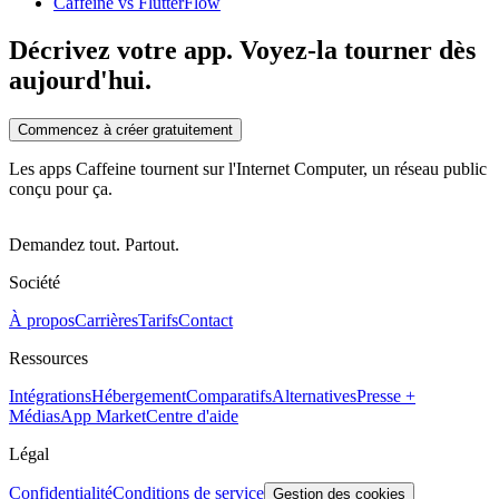
Caffeine vs FlutterFlow
Décrivez votre app. Voyez-la tourner dès
aujourd'hui.
Commencez à créer gratuitement
Les apps Caffeine tournent sur l'Internet Computer, un réseau public
conçu pour ça.
Demandez tout. Partout.
Société
À propos
Carrières
Tarifs
Contact
Ressources
Intégrations
Hébergement
Comparatifs
Alternatives
Presse +
Médias
App Market
Centre d'aide
Légal
Confidentialité
Conditions de service
Gestion des cookies