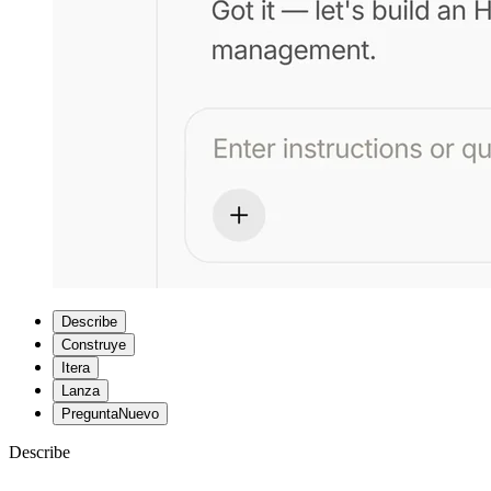
Describe
Construye
Itera
Lanza
Pregunta
Nuevo
Describe