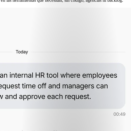
en las herramientas que necesitan, sin código, agencias ni backlog.