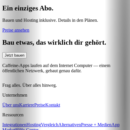
Ein einziges Abo.
Bauen und Hosting inklusive. Details in den Plänen.
Preise ansehen
Bau etwas, das wirklich dir gehört.
Jetzt bauen
Caffeine-Apps laufen auf dem Internet Computer — einem
öffentlichen Netzwerk, gebaut genau dafür.
Frag alles. Über alles hinweg.
Unternehmen
Über uns
Karriere
Preise
Kontakt
Ressourcen
Integrationen
Hosting
Vergleich
Alternativen
Presse + Medien
App
Market
Hilfe-Center