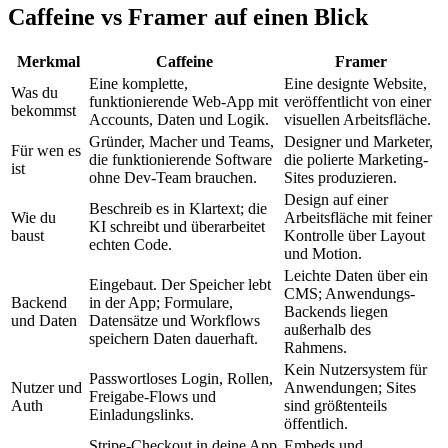
Caffeine vs Framer auf einen Blick
Merkmal
Caffeine
Framer
Eine komplette,
Eine designte Website,
Was du
funktionierende Web-App mit
veröffentlicht von einer
bekommst
Accounts, Daten und Logik.
visuellen Arbeitsfläche.
Gründer, Macher und Teams,
Designer und Marketer,
Für wen es
die funktionierende Software
die polierte Marketing-
ist
ohne Dev-Team brauchen.
Sites produzieren.
Design auf einer
Beschreib es in Klartext; die
Wie du
Arbeitsfläche mit feiner
KI schreibt und überarbeitet
baust
Kontrolle über Layout
echten Code.
und Motion.
Leichte Daten über ein
Eingebaut. Der Speicher lebt
CMS; Anwendungs-
Backend
in der App; Formulare,
Backends liegen
und Daten
Datensätze und Workflows
außerhalb des
speichern Daten dauerhaft.
Rahmens.
Kein Nutzersystem für
Passwortloses Login, Rollen,
Nutzer und
Anwendungen; Sites
Freigabe-Flows und
Auth
sind größtenteils
Einladungslinks.
öffentlich.
Stripe-Checkout in deine App
Embeds und